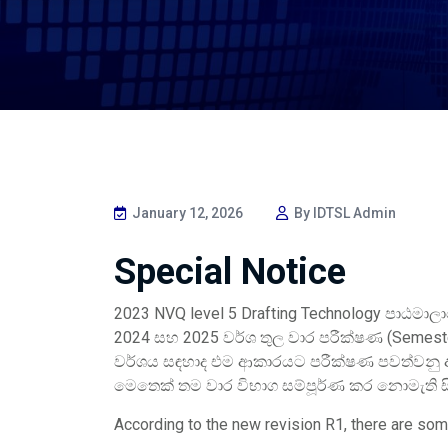
January 12, 2026
By IDTSL Admin
Special Notice
2023 NVQ level 5 Drafting Technology පා
2024 සහ 2025 වර්ශ තුල වාර පරීක්ෂණ (Sem
වර්ශය සඳහාද එම ආකාරයට පරීක්ෂණ පවත්වනු 
මෙතෙක් තම වාර විභාග සම්පූර්ණ කර නොමැති සි
According to the new revision R1, there are som