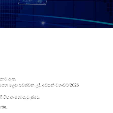
ුකොට ඇත.
ලපෙන ලෙස පවත්වන ලදී. අවසන් වතාවට 2026
රනි විභාග නොපැවැත්වේ.
rse.