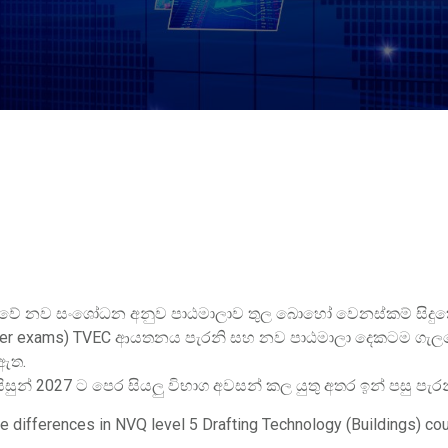
ඨමාලාවේ නව සංශෝධන අනුව පාඨමාලාව තුල බොහෝ වෙනස්කම් සිද
ester exams) TVEC ආයතනය පැරනි සහ නව පාඨමාලා දෙකටම ගැ
ඇත.
සුන් 2027 ට පෙර සියලු විභාග අවසන් කල යුතු අතර ඉන් පසු පැ
e differences in NVQ level 5 Drafting Technology (Buildings) cou