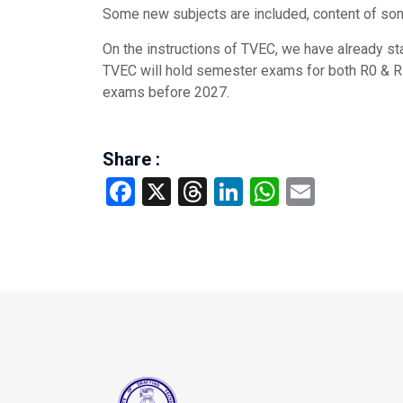
Some new subjects are included, content of som
On the instructions of TVEC, we have already sta
TVEC will hold semester exams for both R0 & R1
exams before 2027.
Share :
Facebook
X
Threads
LinkedIn
WhatsAp
Email