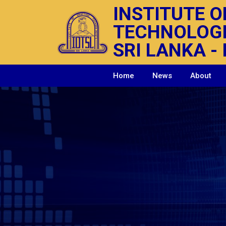
INSTITUTE O
TECHNOLOG
SRI LANKA - 
Home
News
About