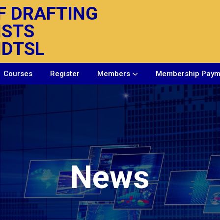
F DRAFTING
ISTS
IDTSL
Courses
Register
Members
Membership Paym
News