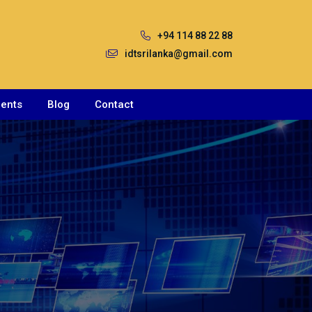
+94 114 88 22 88
idtsrilanka@gmail.com
ents
Blog
Contact